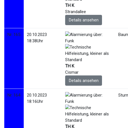
TH K
Strandallee
Details ansehen
Nr. 165
20.10.2023
Baum
18:38Uhr
TH K
Cismar
Details ansehen
Nr. 164
20.10.2023
Stur
18:16Uhr
TH K