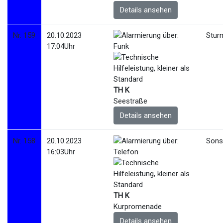
Details ansehen
Nr. 159
20.10.2023
Stur
17:04Uhr
TH K
Seestraße
Details ansehen
Nr. 158
20.10.2023
Sonst
16:03Uhr
TH K
Kurpromenade
Details ansehen