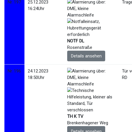
Nr. 197
25.12.2023
Trage
16:24Uhr
NOTF DL
Rosenstraße
Details ansehen
Nr. 196
24.12.2023
Tür 
18:50Uhr
RD
TH K TV
Brenkenhagener Weg
Details ansehen