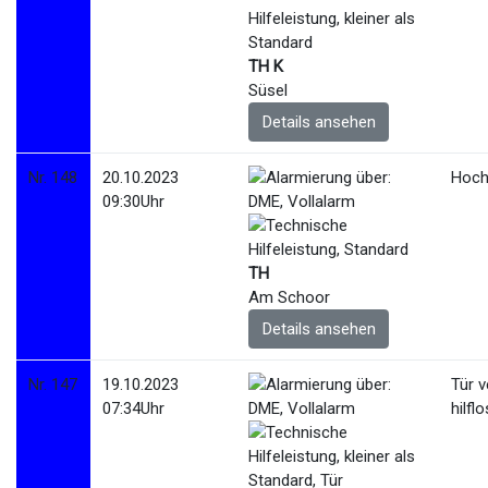
TH K
Süsel
Details ansehen
Nr. 148
20.10.2023
Hoch
09:30Uhr
TH
Am Schoor
Details ansehen
Nr. 147
19.10.2023
Tür 
07:34Uhr
hilfl