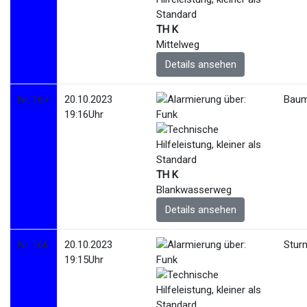
TH K
Mittelweg
Details ansehen
Nr. 167
20.10.2023
Baum
19:16Uhr
TH K
Blankwasserweg
Details ansehen
Nr. 166
20.10.2023
Stur
19:15Uhr