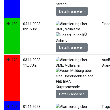
Strand
Details ansehen
Nr. 180
04.11.2023
Eins
09:35Uhr
EÜ
Dahme
Details ansehen
Nr. 179
03.11.2023
Ausl
11:07Uhr
Bran
FEU BMA
Kurpromenade
Details ansehen
Nr. 178
01.11.2023
Trage