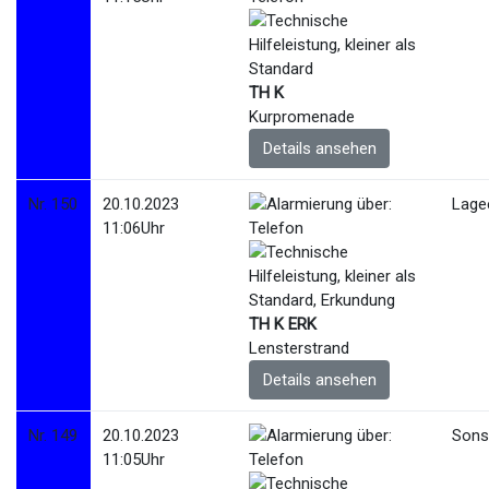
TH K
Kurpromenade
Details ansehen
Nr. 150
20.10.2023
Lage
11:06Uhr
TH K ERK
Lensterstrand
Details ansehen
Nr. 149
20.10.2023
Sonst
11:05Uhr