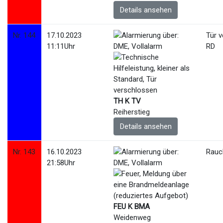
Details ansehen
Nr. 144
17.10.2023
Tür 
11:11Uhr
RD
TH K TV
Reiherstieg
Details ansehen
Nr. 143
16.10.2023
Rauc
21:58Uhr
FEU K BMA
Weidenweg