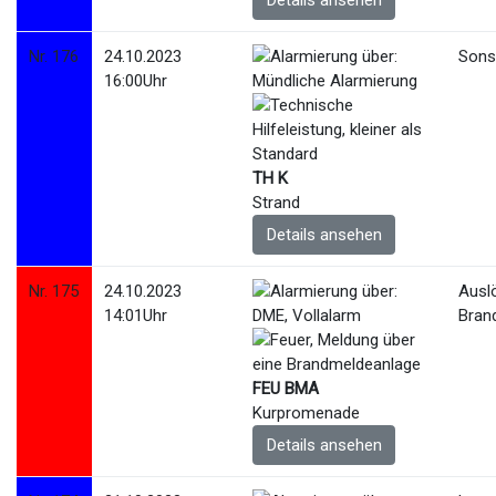
Details ansehen
Nr. 176
24.10.2023
Sonst
16:00Uhr
TH K
Strand
Details ansehen
Nr. 175
24.10.2023
Ausl
14:01Uhr
Bran
FEU BMA
Kurpromenade
Details ansehen