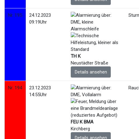
Nr. 195
24.12.2023
Stur
09:19Uhr
TH K
Neustädter Straße
Details ansehen
Nr. 194
23.12.2023
Rauc
14:55Uhr
FEU K BMA
Kirchberg
Details ansehen