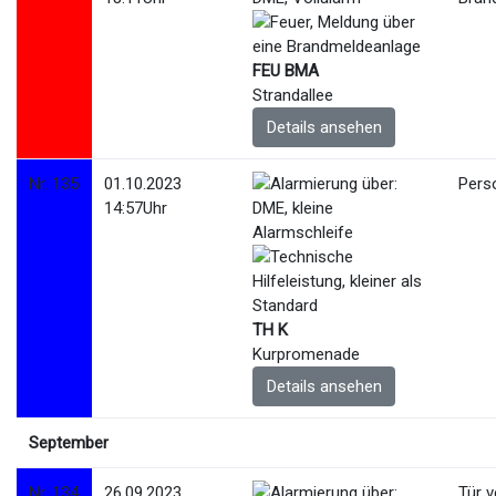
FEU BMA
Strandallee
Details ansehen
Nr. 135
01.10.2023
Pers
14:57Uhr
TH K
Kurpromenade
Details ansehen
September
Nr. 134
26.09.2023
Tür 