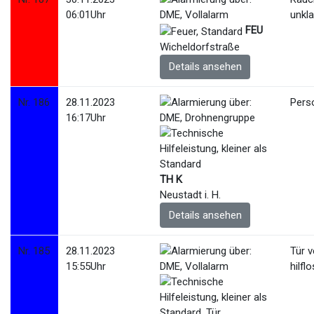
06:01Uhr
unkla
FEU
Wicheldorfstraße
Details ansehen
Nr. 186
28.11.2023
Pers
16:17Uhr
TH K
Neustadt i. H.
Details ansehen
Nr. 185
28.11.2023
Tür 
15:55Uhr
hilfl