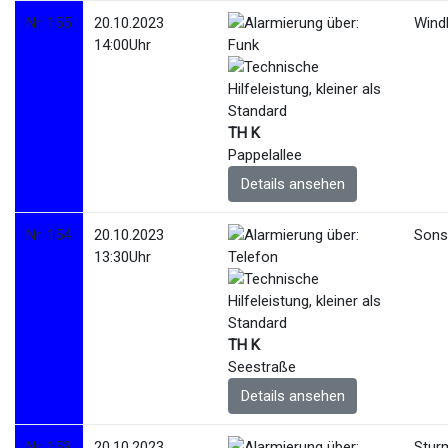
Nr. 155
20.10.2023
Wind
14:00Uhr
TH K
Pappelallee
Details ansehen
Nr. 154
20.10.2023
Sonst
13:30Uhr
TH K
Seestraße
Details ansehen
Nr. 153
20.10.2023
Stur