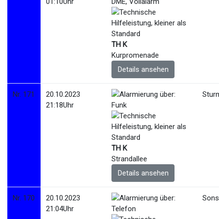
01:10Uhr
TH K
Kurpromenade
Details ansehen
Nr. 171
20.10.2023
Stur
21:18Uhr
TH K
Strandallee
Details ansehen
Nr. 170
20.10.2023
Sonst
21:04Uhr