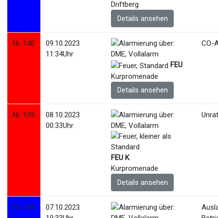
Driftberg
Details ansehen
Nr. 140
09.10.2023
CO-A
11:34Uhr
FEU
Kurpromenade
Details ansehen
Nr. 139
08.10.2023
Unra
00:33Uhr
FEU K
Kurpromenade
Details ansehen
Nr. 138
07.10.2023
Ausl