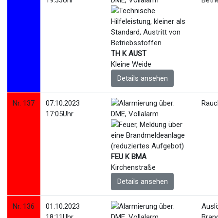
19:33Uhr
Betr
TH K AUST
Kleine Weide
Details ansehen
Nr. 137
07.10.2023
Rauc
17:05Uhr
FEU K BMA
Kirchenstraße
Details ansehen
Nr. 136
01.10.2023
Ausl
18:11Uhr
Bran