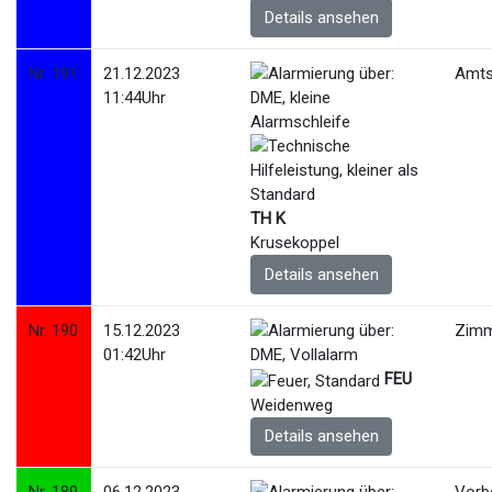
Details ansehen
Nr. 191
21.12.2023
Amtsh
11:44Uhr
TH K
Krusekoppel
Details ansehen
Nr. 190
15.12.2023
Zimm
01:42Uhr
FEU
Weidenweg
Details ansehen