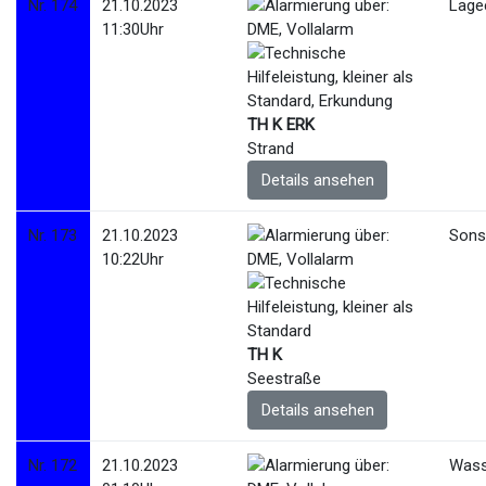
Nr. 174
21.10.2023
Lage
11:30Uhr
TH K ERK
Strand
Details ansehen
Nr. 173
21.10.2023
Sonst
10:22Uhr
TH K
Seestraße
Details ansehen
Nr. 172
21.10.2023
Wass