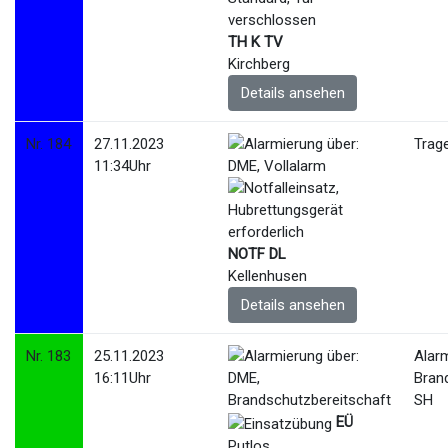
TH K TV
Kirchberg
Details ansehen
Nr. 184
27.11.2023
Trage
11:34Uhr
NOTF DL
Kellenhusen
Details ansehen
Nr. 183
25.11.2023
Alar
16:11Uhr
Bran
SH
EÜ
Putlos