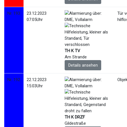
Nr. 193
23.12.2023
Tür 
07:05Uhr
hilfl
TH K TV
Am Strande
Details ansehen
Nr. 192
22.12.2023
Objek
15:03Uhr
TH K DRZF
Gildestraße