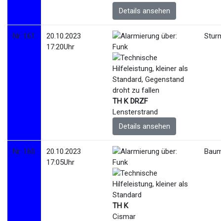
Details ansehen
Nr. 161
20.10.2023
Stur
17:20Uhr
TH K DRZF
Lensterstrand
Details ansehen
Nr. 160
20.10.2023
Baum
17:05Uhr
TH K
Cismar