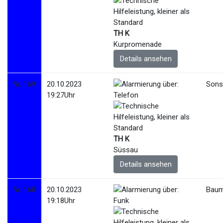
TH K
Kurpromenade
Details ansehen
Nr. 169
20.10.2023
Sonst
19:27Uhr
TH K
Süssau
Details ansehen
Nr. 168
20.10.2023
Baum
19:18Uhr