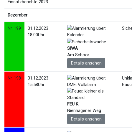
Einsatzberichte 2023
Dezember
Nr. 199
31.12.2023
Sich
18:00Uhr
SIWA
Am Schoor
Details ansehen
Nr. 198
31.12.2023
Unkl
15:58Uhr
Rauc
FEU K
Nienhagener Weg
Details ansehen