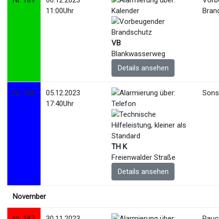
Nr. 189
06.12.2023
Vorb
11:00Uhr
Bran
VB
Blankwasserweg
Details ansehen
Nr. 188
05.12.2023
Sonst
17:40Uhr
TH K
Freienwalder Straße
Details ansehen
November
Nr. 187
30.11.2023
Rauc