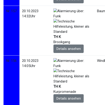
Nr. 157
20.10.2023
Baum
14:32Uhr
TH K
Brookgang
Details ansehen
Nr. 156
20.10.2023
Wind
14:05Uhr
TH K
Kurpromenade
Details ansehen