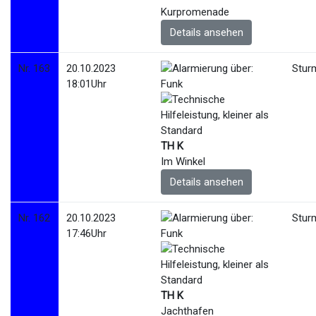
Kurpromenade
Details ansehen
Nr. 163
20.10.2023
Stur
18:01Uhr
TH K
Im Winkel
Details ansehen
Nr. 162
20.10.2023
Stur
17:46Uhr
TH K
Jachthafen