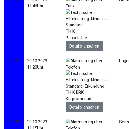
11:46Uhr
TH K
Pappelallee
Details ansehen
Nr. 152
20.10.2023
Lage
11:20Uhr
TH K ERK
Kurpromenade
Details ansehen
Nr. 151
20.10.2023
Sonst
11:15Uhr