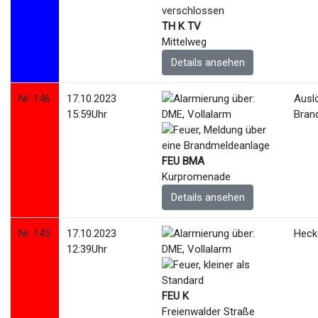
TH K TV
Mittelweg
Details ansehen
Nr. 146
17.10.2023
Ausl
15:59Uhr
Bran
FEU BMA
Kurpromenade
Details ansehen
Nr. 145
17.10.2023
Heck
12:39Uhr
FEU K
Freienwalder Straße