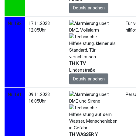
Details ansehen
Nr. 182
17.11.2023
Tür 
12:05Uhr
hilfl
TH K TV
Lindenstraße
Details ansehen
Nr. 181
09.11.2023
Pers
16:05Uhr
TH WASSER Y