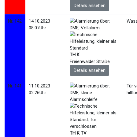
Details ansehen
Nr. 142
14.10.2023
Wass
08:07Uhr
TH K
Freienwalder Straße
Details ansehen
Nr. 141
11.10.2023
Tür 
02:26Uhr
hilfl
TH K TV