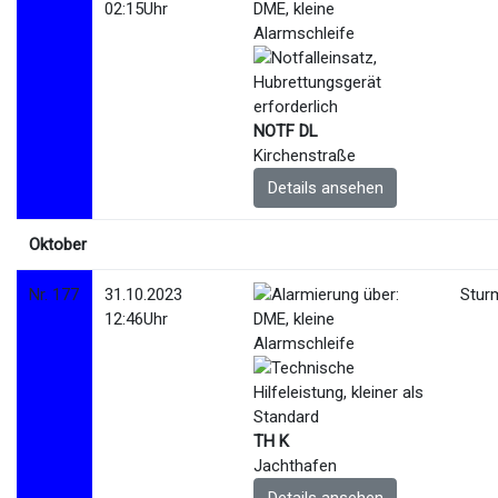
02:15Uhr
NOTF DL
Kirchenstraße
Details ansehen
Oktober
Nr. 177
31.10.2023
Stur
12:46Uhr
TH K
Jachthafen