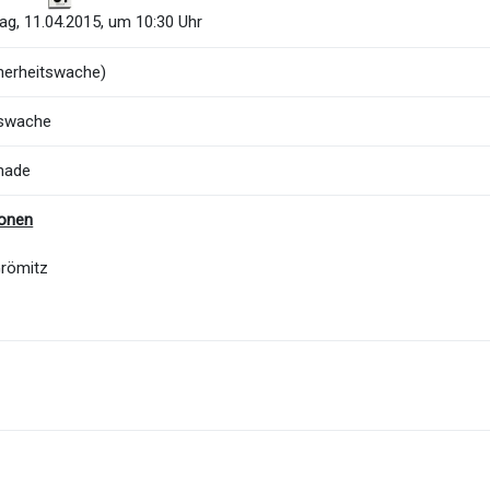
g, 11.04.2015, um 10:30 Uhr
herheitswache)
tswache
nade
ionen
Grömitz