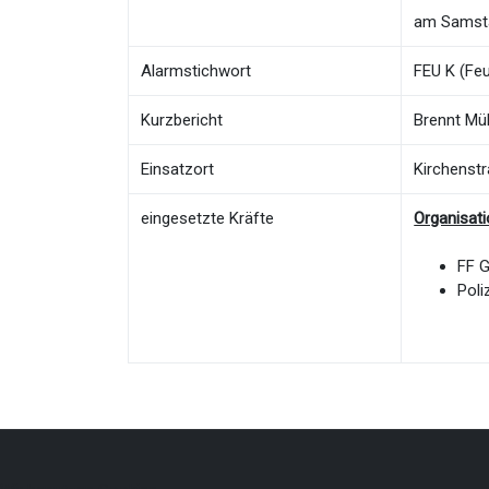
am Samsta
Alarmstichwort
FEU K (Feu
Kurzbericht
Brennt Mül
Einsatzort
Kirchenst
eingesetzte Kräfte
Organisat
FF 
Poli