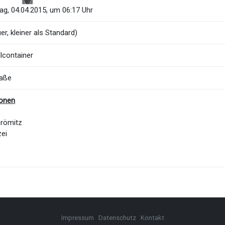
g, 04.04.2015, um 06:17 Uhr
er, kleiner als Standard)
lcontainer
raße
ionen
Grömitz
zei
Impressum
Datenschutz
Kontakt