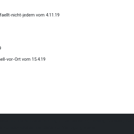
faellt-nicht-jedem vom 4.11.19
9
ell-vor-Ort vom 15.4.19
bsite und die Nutzererfahrung zu verbessern (Tracking Cookies). Sie
e Funktionalitäten der Seite zur Verfügung stehen.