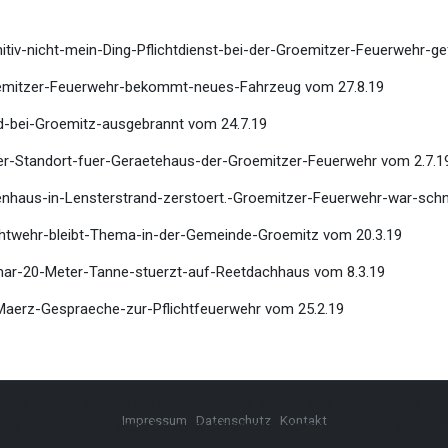
nitiv-nicht-mein-Ding-Pflichtdienst-bei-der-Groemitzer-Feuerwehr-ge
roemitzer-Feuerwehr-bekommt-neues-Fahrzeug vom 27.8.19
ad-bei-Groemitz-ausgebrannt vom 24.7.19
uer-Standort-fuer-Geraetehaus-der-Groemitzer-Feuerwehr vom 2.7.1
ienhaus-in-Lensterstrand-zerstoert.-Groemitzer-Feuerwehr-war-schn
lichtwehr-bleibt-Thema-in-der-Gemeinde-Groemitz vom 20.3.19
smar-20-Meter-Tanne-stuerzt-auf-Reetdachhaus vom 8.3.19
-Maerz-Gespraeche-zur-Pflichtfeuerwehr vom 25.2.19
ziell für den Betrieb der Seite, während andere uns helfen, diese We
Impressum
Datenschutz
Kontakt
tte beachten Sie, dass bei einer Ablehnung womöglich nicht mehr all