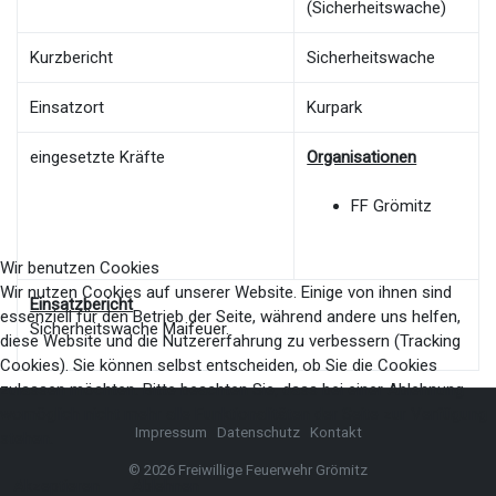
(Sicherheitswache)
Kurzbericht
Sicherheitswache
Einsatzort
Kurpark
eingesetzte Kräfte
Organisationen
FF Grömitz
Wir benutzen Cookies
Wir nutzen Cookies auf unserer Website. Einige von ihnen sind
Einsatzbericht
essenziell für den Betrieb der Seite, während andere uns helfen,
Sicherheitswache Maifeuer.
diese Website und die Nutzererfahrung zu verbessern (Tracking
Cookies). Sie können selbst entscheiden, ob Sie die Cookies
zulassen möchten. Bitte beachten Sie, dass bei einer Ablehnung
womöglich nicht mehr alle Funktionalitäten der Seite zur Verfügung
Impressum
Datenschutz
Kontakt
stehen.
© 2026 Freiwillige Feuerwehr Grömitz
Akzeptieren
Ablehnen