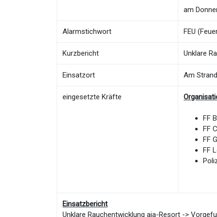
am Donner
Alarmstichwort
FEU (Feuer
Kurzbericht
Unklare R
Einsatzort
Am Stran
eingesetzte Kräfte
Organisat
FF 
FF 
FF 
FF 
Poli
Einsatzbericht
Unklare Rauchentwicklung aja-Resort -> Vorgef