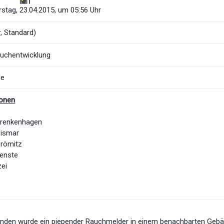
stag, 23.04.2015, um 05:56 Uhr
, Standard)
auchentwicklung
de
ionen
Brenkenhagen
Cismar
Grömitz
Lenste
zei
unden wurde ein piepender Rauchmelder in einem benachbarten Gebä