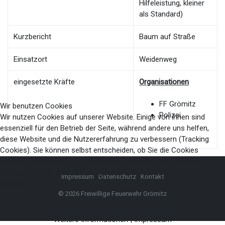
Hilfeleistung, kleiner
als Standard)
Kurzbericht
Baum auf Straße
Einsatzort
Weidenweg
eingesetzte Kräfte
Organisationen
FF Grömitz
Wir benutzen Cookies
Polizei
Wir nutzen Cookies auf unserer Website. Einige von ihnen sind
essenziell für den Betrieb der Seite, während andere uns helfen,
diese Website und die Nutzererfahrung zu verbessern (Tracking
Cookies). Sie können selbst entscheiden, ob Sie die Cookies
zulassen möchten. Bitte beachten Sie, dass bei einer Ablehnung
womöglich nicht mehr alle Funktionalitäten der Seite zur Verfügung
Impressum
Datenschutz
Kontakt
stehen.
© 2026 Freiwillige Feuerwehr Grömitz
Akzeptieren
Ablehnen
Weitere Informationen
|
Impressum