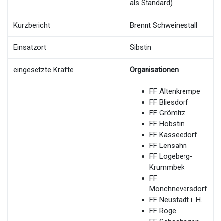
als Standard)
Kurzbericht
Brennt Schweinestall
Einsatzort
Sibstin
eingesetzte Kräfte
Organisationen
FF Altenkrempe
FF Bliesdorf
FF Grömitz
FF Hobstin
FF Kasseedorf
FF Lensahn
FF Logeberg-
Krummbek
FF
Mönchneversdorf
FF Neustadt i. H.
FF Roge