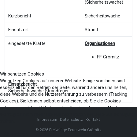
(Sicherheitswache)
Kurzbericht
Sicherheitswache
Einsatzort
Strand
eingesetzte Kräfte
Organisationen
FF Grömitz
Wir benutzen Cookies
Wir nutzen Cookies auf unserer Website. Einige von ihnen sind
Einsatzbericht
essenziell für den Betrieb der Seite, während andere uns helfen,
Sicherheitswache Strandfeuer.
diese Website und die Nutzererfahrung zu verbessern (Tracking
Cookies). Sie können selbst entscheiden, ob Sie die Cookies
zulassen möchten. Bitte beachten Sie, dass bei einer Ablehnung
womöglich nicht mehr alle Funktionalitäten der Seite zur Verfügung
Impressum
Datenschutz
Kontakt
stehen.
© 2026 Freiwillige Feuerwehr Grömitz
Akzeptieren
Ablehnen