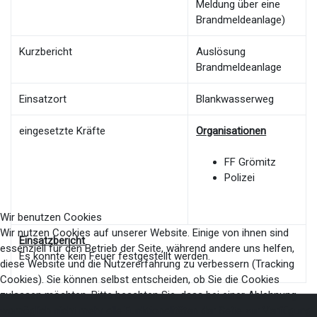
Meldung über eine
Brandmeldeanlage)
Kurzbericht
Auslösung
Brandmeldeanlage
Einsatzort
Blankwasserweg
eingesetzte Kräfte
Organisationen
FF Grömitz
Polizei
Wir benutzen Cookies
Wir nutzen Cookies auf unserer Website. Einige von ihnen sind
Einsatzbericht
essenziell für den Betrieb der Seite, während andere uns helfen,
Es konnte kein Feuer festgestellt werden.
diese Website und die Nutzererfahrung zu verbessern (Tracking
Cookies). Sie können selbst entscheiden, ob Sie die Cookies
zulassen möchten. Bitte beachten Sie, dass bei einer Ablehnung
womöglich nicht mehr alle Funktionalitäten der Seite zur Verfügung