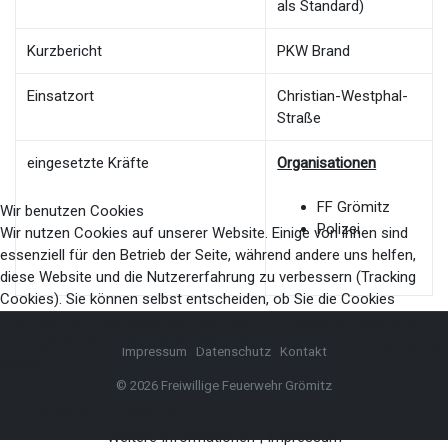
als Standard)
Kurzbericht
PKW Brand
Einsatzort
Christian-Westphal-
Straße
eingesetzte Kräfte
Organisationen
FF Grömitz
Wir benutzen Cookies
Polizei
Wir nutzen Cookies auf unserer Website. Einige von ihnen sind
essenziell für den Betrieb der Seite, während andere uns helfen,
diese Website und die Nutzererfahrung zu verbessern (Tracking
Cookies). Sie können selbst entscheiden, ob Sie die Cookies
zulassen möchten. Bitte beachten Sie, dass bei einer Ablehnung
womöglich nicht mehr alle Funktionalitäten der Seite zur Verfügung
Impressum
Datenschutz
Kontakt
stehen.
© 2026 Freiwillige Feuerwehr Grömitz
Akzeptieren
Ablehnen
Weitere Informationen
|
Impressum