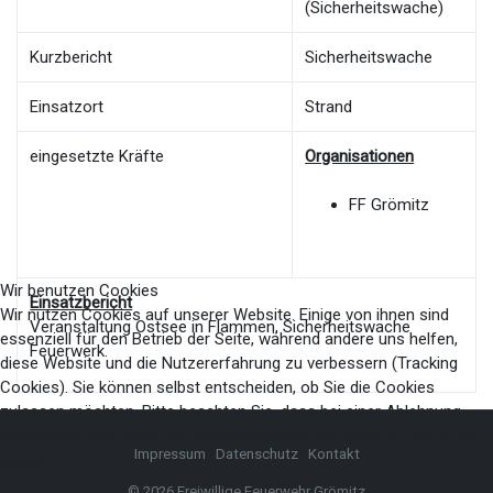
(Sicherheitswache)
Kurzbericht
Sicherheitswache
Einsatzort
Strand
eingesetzte Kräfte
Organisationen
FF Grömitz
Wir benutzen Cookies
Einsatzbericht
Wir nutzen Cookies auf unserer Website. Einige von ihnen sind
Veranstaltung Ostsee in Flammen, Sicherheitswache
essenziell für den Betrieb der Seite, während andere uns helfen,
Feuerwerk.
diese Website und die Nutzererfahrung zu verbessern (Tracking
Cookies). Sie können selbst entscheiden, ob Sie die Cookies
zulassen möchten. Bitte beachten Sie, dass bei einer Ablehnung
womöglich nicht mehr alle Funktionalitäten der Seite zur Verfügung
Impressum
Datenschutz
Kontakt
stehen.
© 2026 Freiwillige Feuerwehr Grömitz