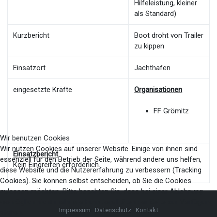
Hilfeleistung, kleiner
als Standard)
Kurzbericht
Boot droht von Trailer
zu kippen
Einsatzort
Jachthafen
eingesetzte Kräfte
Organisationen
FF Grömitz
Wir benutzen Cookies
Wir nutzen Cookies auf unserer Website. Einige von ihnen sind
Einsatzbericht
essenziell für den Betrieb der Seite, während andere uns helfen,
Kein Eingreifen erforderlich.
diese Website und die Nutzererfahrung zu verbessern (Tracking
Cookies). Sie können selbst entscheiden, ob Sie die Cookies
zulassen möchten. Bitte beachten Sie, dass bei einer Ablehnung
womöglich nicht mehr alle Funktionalitäten der Seite zur Verfügung
Impressum
Datenschutz
Kontakt
stehen.