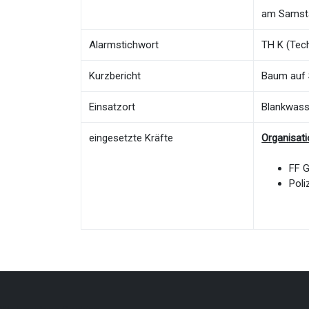
am Samsta
Alarmstichwort
TH K (Tech
Kurzbericht
Baum auf 
Einsatzort
Blankwas
eingesetzte Kräfte
Organisat
FF 
Poli