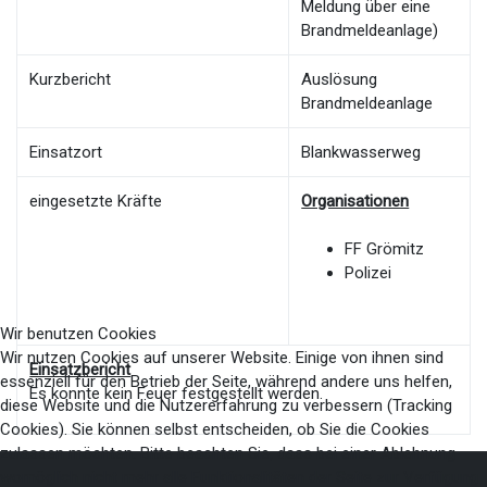
Meldung über eine
Brandmeldeanlage)
Kurzbericht
Auslösung
Brandmeldeanlage
Einsatzort
Blankwasserweg
eingesetzte Kräfte
Organisationen
FF Grömitz
Polizei
Wir benutzen Cookies
Wir nutzen Cookies auf unserer Website. Einige von ihnen sind
Einsatzbericht
essenziell für den Betrieb der Seite, während andere uns helfen,
Es konnte kein Feuer festgestellt werden.
diese Website und die Nutzererfahrung zu verbessern (Tracking
Cookies). Sie können selbst entscheiden, ob Sie die Cookies
zulassen möchten. Bitte beachten Sie, dass bei einer Ablehnung
womöglich nicht mehr alle Funktionalitäten der Seite zur Verfügung