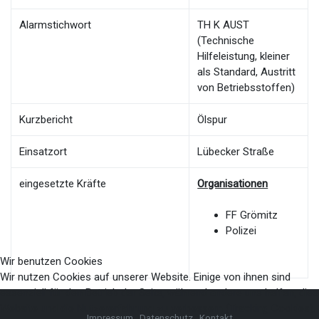
Alarmstichwort
TH K AUST
(Technische
Hilfeleistung, kleiner
als Standard, Austritt
von Betriebsstoffen)
Kurzbericht
Ölspur
Einsatzort
Lübecker Straße
eingesetzte Kräfte
Organisationen
FF Grömitz
Polizei
Wir benutzen Cookies
Wir nutzen Cookies auf unserer Website. Einige von ihnen sind
essenziell für den Betrieb der Seite, während andere uns helfen, die
Website und die Nutzererfahrung zu verbessern (Tracking Cookies). 
Impressum
Datenschutz
Kontakt