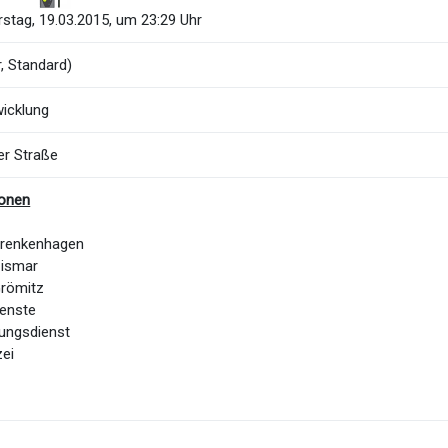
stag, 19.03.2015, um 23:29 Uhr
, Standard)
icklung
er Straße
ionen
Brenkenhagen
Cismar
Grömitz
Lenste
ungsdienst
zei