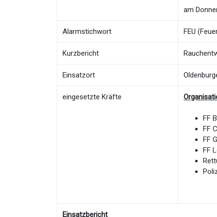
am Donner
Alarmstichwort
FEU (Feuer
Kurzbericht
Rauchentw
Einsatzort
Oldenburg
eingesetzte Kräfte
Organisat
FF 
FF 
FF 
FF 
Rett
Poli
Einsatzbericht