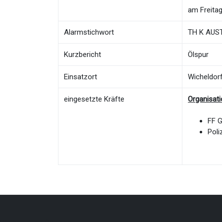
am Freitag
Alarmstichwort
TH K AUST 
Kurzbericht
Ölspur
Einsatzort
Wicheldor
eingesetzte Kräfte
Organisat
FF 
Poli