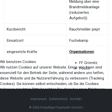
Meldung über eine
Brandmeldeanlage
(reduziertes
Aufgebot))
Kurzbericht
Rauchmelder piept
Einsatzort
Fuchskamp
eingesetzte Kräfte
Organisationen
Wir benutzen Cookies
FF Grömitz
Wir nutzen Cookies auf unserer Website. Einige von ihnen sind
Polizei
essenziell für den Betrieb der Seite, während andere uns helfen,
diese Website und die Nutzererfahrung zu verbessern (Tracking
Cookies). Sie können selbst entscheiden, ob Sie die Cookies
zulassen möchten. Bitte beachten Sie, dass bei einer Ablehnung
womöglich nicht mehr alle Funktionalitäten der Seite zur Verfügung
Impressum
Datenschutz
Kontakt
stehen.
© 2026 Freiwillige Feuerwehr Grömitz
Akzeptieren
Ablehnen