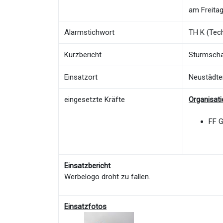
am Freitag
Alarmstichwort
TH K (Tech
Kurzbericht
Sturmsch
Einsatzort
Neustädte
eingesetzte Kräfte
Organisat
FF 
Einsatzbericht
Werbelogo droht zu fallen.
Einsatzfotos