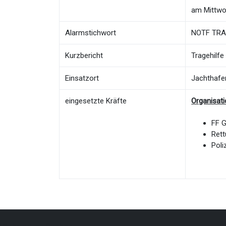
am Mittwo
Alarmstichwort
NOTF TRAG
Kurzbericht
Tragehilfe
Einsatzort
Jachthafe
eingesetzte Kräfte
Organisat
FF 
Rett
Poli