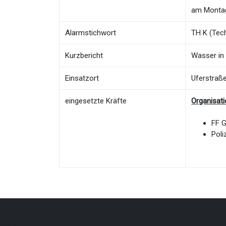
am Montag
Alarmstichwort
TH K (Tech
Kurzbericht
Wasser i
Einsatzort
Uferstraß
eingesetzte Kräfte
Organisat
FF 
Poli