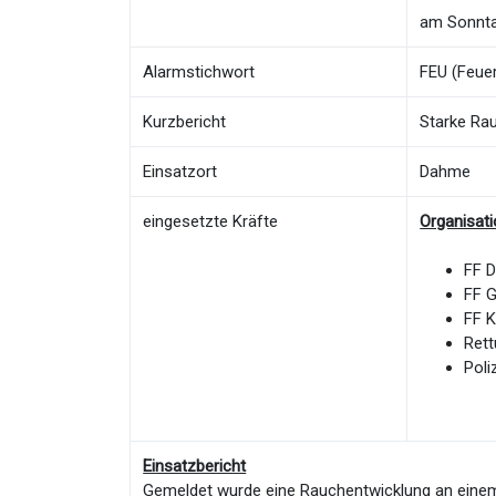
am Sonnta
Alarmstichwort
FEU (Feuer
Kurzbericht
Starke Ra
Einsatzort
Dahme
eingesetzte Kräfte
Organisat
FF 
FF 
FF K
Rett
Poli
Einsatzbericht
Gemeldet wurde eine Rauchentwicklung an eine