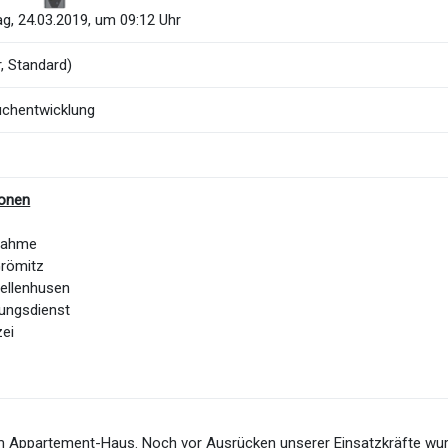
g, 24.03.2019, um 09:12 Uhr
, Standard)
uchentwicklung
ionen
Dahme
Grömitz
ellenhusen
ungsdienst
zei
m Appartement-Haus. Noch vor Ausrücken unserer Einsatzkräfte wu