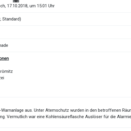
ch, 17.10.2018, um 15:01 Uhr
, Standard)
nade
ionen
Grömitz
zei
CO-Warnanlage aus. Unter Atemschutz wurden in den betroffenen Rä
ung. Vermutlich war eine Kohlensäureflasche Auslöser für die Alarmi