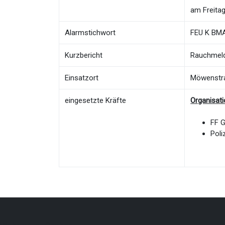
am Freitag
Alarmstichwort
FEU K BMA
Kurzbericht
Rauchmeld
Einsatzort
Möwenstr
eingesetzte Kräfte
Organisat
FF 
Poli