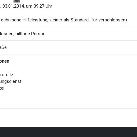
, 03.01.2014, um 09:27 Uhr
echnische Hilfeleistung, kleiner als Standard, Tür verschlossen)
lossen, hilflose Person
aße
ionen
Grömitz
ungsdienst
zei