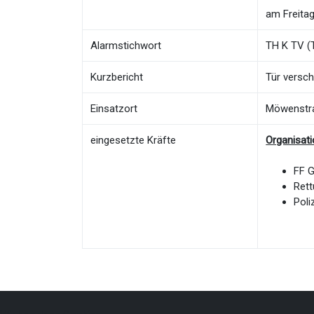
am Freitag
Alarmstichwort
TH K TV (T
Kurzbericht
Tür versch
Einsatzort
Möwenstr
eingesetzte Kräfte
Organisat
FF 
Rett
Poli