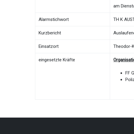
am Diensta
Alarmstichwort
TH K AUST 
Kurzbericht
Auslaufen
Einsatzort
Theodor-Kl
eingesetzte Kräfte
Organisat
FF 
Poli