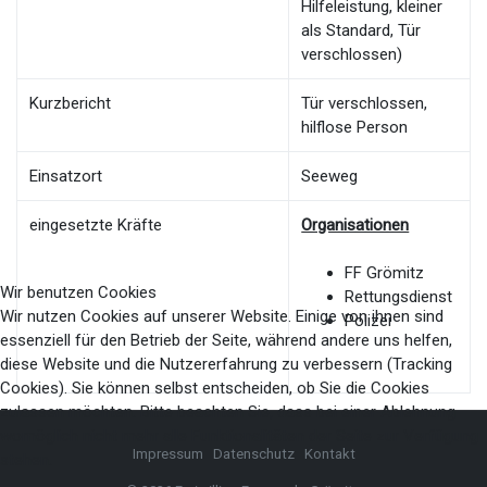
Hilfeleistung, kleiner
als Standard, Tür
verschlossen)
Kurzbericht
Tür verschlossen,
hilflose Person
Einsatzort
Seeweg
eingesetzte Kräfte
Organisationen
FF Grömitz
Wir benutzen Cookies
Rettungsdienst
Wir nutzen Cookies auf unserer Website. Einige von ihnen sind
Polizei
essenziell für den Betrieb der Seite, während andere uns helfen,
diese Website und die Nutzererfahrung zu verbessern (Tracking
Cookies). Sie können selbst entscheiden, ob Sie die Cookies
zulassen möchten. Bitte beachten Sie, dass bei einer Ablehnung
womöglich nicht mehr alle Funktionalitäten der Seite zur Verfügung
Impressum
Datenschutz
Kontakt
stehen.