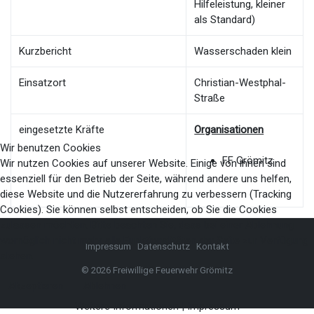
Hilfeleistung, kleiner
als Standard)
Kurzbericht
Wasserschaden klein
Einsatzort
Christian-Westphal-
Straße
eingesetzte Kräfte
Organisationen
Wir benutzen Cookies
FF Grömitz
Wir nutzen Cookies auf unserer Website. Einige von ihnen sind
essenziell für den Betrieb der Seite, während andere uns helfen,
diese Website und die Nutzererfahrung zu verbessern (Tracking
Cookies). Sie können selbst entscheiden, ob Sie die Cookies
zulassen möchten. Bitte beachten Sie, dass bei einer Ablehnung
womöglich nicht mehr alle Funktionalitäten der Seite zur Verfügung
Impressum
Datenschutz
Kontakt
stehen.
© 2026 Freiwillige Feuerwehr Grömitz
Akzeptieren
Ablehnen
Weitere Informationen
|
Impressum