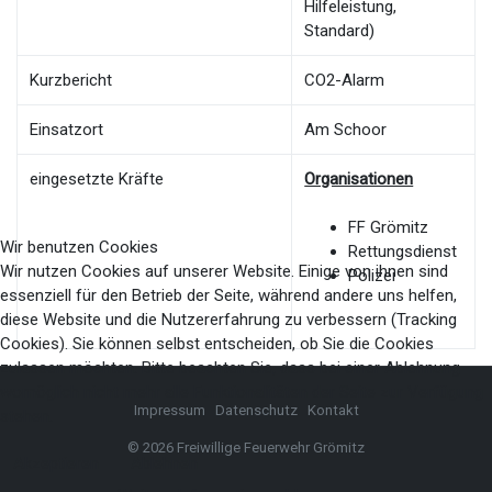
Hilfeleistung,
Standard)
Kurzbericht
CO2-Alarm
Einsatzort
Am Schoor
eingesetzte Kräfte
Organisationen
FF Grömitz
Wir benutzen Cookies
Rettungsdienst
Wir nutzen Cookies auf unserer Website. Einige von ihnen sind
Polizei
essenziell für den Betrieb der Seite, während andere uns helfen,
diese Website und die Nutzererfahrung zu verbessern (Tracking
Cookies). Sie können selbst entscheiden, ob Sie die Cookies
zulassen möchten. Bitte beachten Sie, dass bei einer Ablehnung
womöglich nicht mehr alle Funktionalitäten der Seite zur Verfügung
Impressum
Datenschutz
Kontakt
stehen.
© 2026 Freiwillige Feuerwehr Grömitz
Akzeptieren
Ablehnen