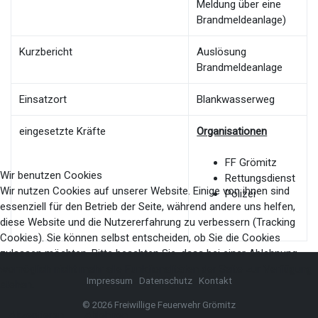
Meldung über eine
Brandmeldeanlage)
Kurzbericht
Auslösung
Brandmeldeanlage
Einsatzort
Blankwasserweg
eingesetzte Kräfte
Organisationen
FF Grömitz
Wir benutzen Cookies
Rettungsdienst
Wir nutzen Cookies auf unserer Website. Einige von ihnen sind
Polizei
essenziell für den Betrieb der Seite, während andere uns helfen,
diese Website und die Nutzererfahrung zu verbessern (Tracking
Cookies). Sie können selbst entscheiden, ob Sie die Cookies
zulassen möchten. Bitte beachten Sie, dass bei einer Ablehnung
womöglich nicht mehr alle Funktionalitäten der Seite zur Verfügung
Impressum
Datenschutz
Kontakt
stehen.
© 2026 Freiwillige Feuerwehr Grömitz
Akzeptieren
Ablehnen