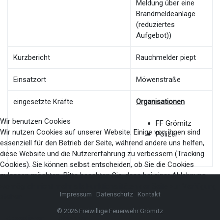
Meldung über eine
Brandmeldeanlage
(reduziertes
Aufgebot))
Kurzbericht
Rauchmelder piept
Einsatzort
Möwenstraße
eingesetzte Kräfte
Organisationen
Wir benutzen Cookies
FF Grömitz
Wir nutzen Cookies auf unserer Website. Einige von ihnen sind
Polizei
essenziell für den Betrieb der Seite, während andere uns helfen,
diese Website und die Nutzererfahrung zu verbessern (Tracking
Cookies). Sie können selbst entscheiden, ob Sie die Cookies
zulassen möchten. Bitte beachten Sie, dass bei einer Ablehnung
womöglich nicht mehr alle Funktionalitäten der Seite zur Verfügung
Impressum
Datenschutz
Kontakt
stehen.
© 2026 Freiwillige Feuerwehr Grömitz
Akzeptieren
Ablehnen