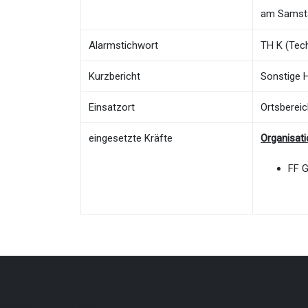
am Samsta
Alarmstichwort
TH K (Tech
Kurzbericht
Sonstige H
Einsatzort
Ortsberei
eingesetzte Kräfte
Organisat
FF 