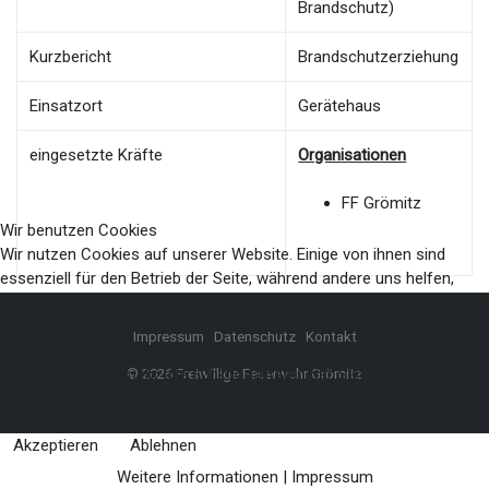
Brandschutz)
Kurzbericht
Brandschutzerziehung
Einsatzort
Gerätehaus
eingesetzte Kräfte
Organisationen
FF Grömitz
Wir benutzen Cookies
Wir nutzen Cookies auf unserer Website. Einige von ihnen sind
essenziell für den Betrieb der Seite, während andere uns helfen,
diese Website und die Nutzererfahrung zu verbessern (Tracking
Cookies). Sie können selbst entscheiden, ob Sie die Cookies
Impressum
Datenschutz
Kontakt
zulassen möchten. Bitte beachten Sie, dass bei einer Ablehnung
womöglich nicht mehr alle Funktionalitäten der Seite zur Verfügung
© 2026 Freiwillige Feuerwehr Grömitz
stehen.
Akzeptieren
Ablehnen
Weitere Informationen
|
Impressum