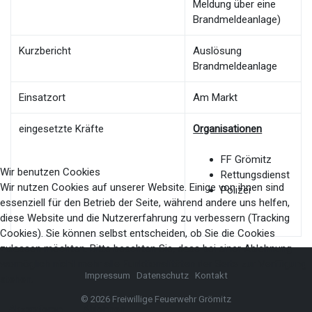
Meldung über eine
Brandmeldeanlage)
Kurzbericht
Auslösung
Brandmeldeanlage
Einsatzort
Am Markt
eingesetzte Kräfte
Organisationen
FF Grömitz
Wir benutzen Cookies
Rettungsdienst
Wir nutzen Cookies auf unserer Website. Einige von ihnen sind
Polizei
essenziell für den Betrieb der Seite, während andere uns helfen,
diese Website und die Nutzererfahrung zu verbessern (Tracking
Cookies). Sie können selbst entscheiden, ob Sie die Cookies
zulassen möchten. Bitte beachten Sie, dass bei einer Ablehnung
womöglich nicht mehr alle Funktionalitäten der Seite zur Verfügung
Impressum
Datenschutz
Kontakt
stehen.
© 2026 Freiwillige Feuerwehr Grömitz
Akzeptieren
Ablehnen