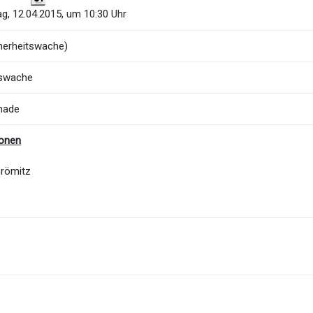
g, 12.04.2015, um 10:30 Uhr
herheitswache)
tswache
nade
ionen
Grömitz